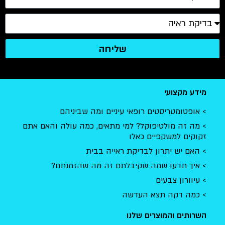
רגישות
המידע
בל
אנושית
.
בכל
- נדיר
ממליצ
זאת
למצוא
ה
הזמנ
שליחה
בקרב
בחום.
והופ
בעלי
ענו
מקצוע
לטוב
עמוסי
.בחמ
י
ם. כל
שי
יסטים רופאי עיניים ומה שביניהם
הכבוד.
שעב
לטיפוקל? למי מתאים, כמה עולה והאם אתם
הגיע
קפיים כאלו
אלינו
תרון לבדיקת ראייה בבית
אלון,
אדם
ו שמה שקיבלתם זה מה שהזמנתם?
מקס
בעים
,
 תצא העדשה
מקצו
, רגי
מוצרים שלנו
ואכפ