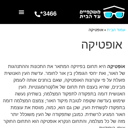
3466*
השרותים שלנו
מספרים עלינו
עמוד הבית
»
אופטיקה
אופטיקה
אוֹפְּטִיקָה
היא תחום בפיזיקה המתאר את התכונות וההתנהגות
של האור, ואת יחסי הגומלין בין אור לחומר. עדשת העין האנושית
פועלת על פי עקרונות האופטיקה, שאם בוחנים אותה לעומק
מבינים, שהיא בעצם תת תחום של אלקטרומגנטיות. העין
האנושית דומה בתפקודה לתפקוד המצלמה; בשתיהן נעשה
שימוש בעדשה שקופה לטובת מיקוד האור; צמצם המצלמה דומה
בתפקודו לקשתית העין, שכן גם הוא, כמוה, מווסת את עוצמת
האור המגיע לרשתית. כמובן שתפקודה של העין משוכלל יותר
מזה של כל מצלמה, והתחום הנקרא אופטיקה הוא התחום החוקר