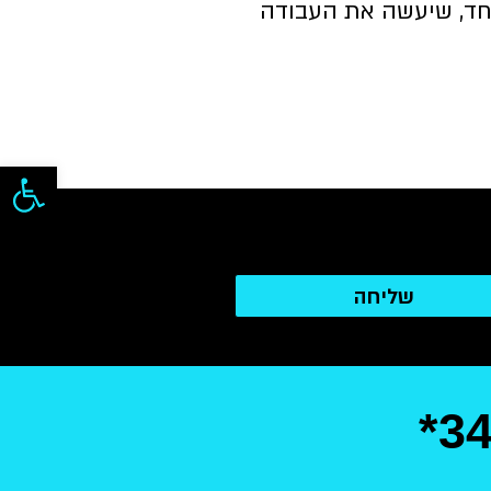
 אחד, שיעשה את העבודה
פתח סרגל
שליחה
*3