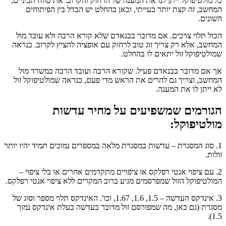
כל מולטיפוקל ייתן לנו את המענה של הרחוק והקרוב. את טווח הביניים,
המחשב, זה קצת יותר בעייתי, וכאן בהחלט יש הבדל בין הפיתוחים
השונים.
הכול תלוי צרכים. אם מדובר בבנאדם שלא קורא הרבה ולא עובד מול
המחשב, אלא רק צריך זוג טוב לרחוק עם אופציה להציץ לקרוב. כנראה
שמולטיפוקל זול יתאים לו בהחלט.
אך אם מדובר בבנאדם פעיל. שקורא הרבה ועובד הרבה במשרד מול
המחשב, וצריך גם להרים את הראש מדי פעם, כנראה שמולטיפוקל זול
לא ייתן לו את המענה.
הגורמים שמשפיעים על מחיר עדשות
מולטיפוקל:
1. סוג המסגרת – עדשות במסגרת מלאה במספרים נמוכים תמיד יהיו יותר
זולות.
2. עם ציפוי אנטי רפלקס או ציפויים מתקדמים אחרים או בלי ציפוי –
המולטיפוקל הזול שמפרסמים מגיע ברוב המקרים ללא ציפוי אנטי רפלקס.
3. אינדקס העדשה – 1.5, 1.6, 1.67, וכו'. האינדקס תלוי מספר וסוג של
מסגרת (גם כאן, מה שמפורסם זול מדובר בעדשה בעלת אינדקס נמוך
1.5).