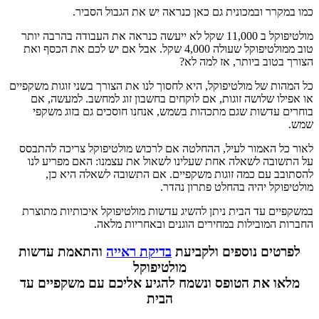
כמו במקרר ובמכונית גם כאן כנראה יש את הגבול הסביר.
מולטיפוקל ב 11,000 שקל לא ייעשה כנראה את העבודה בהרבה יותר
טוב ממולטיפוקל שעולה 4,000 שקל. אבל אם יש לכם את הכסף ואת
הצורך בטוב ביותר, אז למה לא?
כל המהות של מולטיפוקל, היא לחסוך לנו את הצורך בשני זוגות משקפיים
או אפילו שלושה זוגות, אם לוקחים בחשבון זוג למחשב. למעשה, אם
בוחרים עדשות שגם מתכהות בשמש, אנחנו חוסכים גם בזוג משקפי
שמש.
לאור כל האמור לעיל, ההחלטה אם לרכוש מולטיפוקל צריכה להתבסס
על התשובה לשאלה אחת שעלינו לשאול את עצמנו: האם מפריע לנו
להסתובב עם כמה זוגות משקפיים. אם התשובה לשאלה היא כן,
מולטיפוקל יהיה בהחלט פתרון נהדר.
במשקפיים עד הבית ניתן להשיג עדשות מולטיפוקל איכותיות מתוצרת
החברות המובילות במחירים הוגנים ובאחריות מלאה.
לפרטים נוספים ולקביעת
בדיקת ראייה
והתאמת עדשות
מולטיפוקל
מלאו את הטופס ונשמח להגיע אליכם עם משקפיים עד
הבית