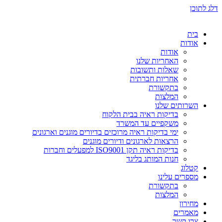
דלג לתוכן
בית
אודות
אודות
האחריות שלנו
שאלות ותשובות
אחריות חברתית
בתקשורת
המלצות
השרותים שלנו
בדיקות ראיה בבית הלקוח
משקפיים עד המשרד
ימי בדיקות ראיה מרוכזים בדיורים מוגנים וארגונים
הרצאות לארגונים ודיורים מוגנים
בדיקות ראיה תקן ISO9001 למפעלים וחברות
חנות המותג בליגד
קטלוג
מספרים עלינו
בתקשורת
המלצות
מחירון
מאמרים
צרו קשר