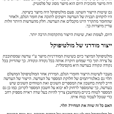
היה מיוצר מזכוכית היום הוא מיוצר מסוג של פלסטיק.
גם שיטות הייצור השתנו. פעם מולטיפוקל היה מיוצר ביציקה.
היו לוקחים תבנית של העדשה ויוצקים לתוכה את חומר הגלם, ולאחר
שהחומר מתקרר היינו מקבלים את העדשה. חלק מהעדשות היותר זולות
עדיין מיוצרות כך.
היום, לעומת זאת, שיטות הייצור מתקדמות הרבה יותר.
ייצור מודרני של מולטיפוקל
מולטיפוקל המיוצר כיום בשיטות המודרניות מיוצר ע"י עדשה שמסתובבת
על צירה תוך כדי שמחט דוקרת אותה בכל נקודה ונקודה. כך שהדיוק בכל
נקודה ונקודה בעדשה היא מקסימלית.
מעבר לשיטות הייצור וחומרי הגלם, המירוץ אחר המולטיפוקל המושלם
תלוי גם באלגוריתמים של חלוקת המספר על העדשה. הייצור של העדשה
חייב לקחת בחשבון את המספרים השונים ואת הטווחים השונים שיש
בעדשה, כך שהמספר לרחוק לא יבוא על חשבון המספר לקרוב; כמו כן גם
המספר לטווח ביניים (המחשב) צריך להיות בעל שדה ראייה מספיק רחב
כדי שנוכל לעבוד בנוח איתו.
האם כל זה שווה את המחיר? תלוי.