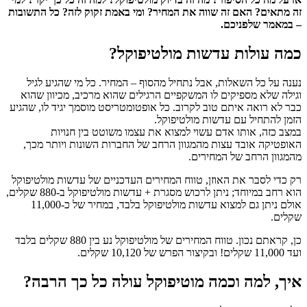
זה מתאים? האם זה שווה את המחיר? ומי באמת זקוק לזה? כל התשובות
– במאמר שלפניכם.
כמה עולות עדשות מולטיפוקל?
נענה על כל השאלות, אבל נתחיל מהסוף – המחיר. כל מי שהגיע לגיל
וגילה שלא מספיקים לו המשקפיים הרגילים שהוא מרכיב, מכיוון שהוא
כבר לא רואה איתם טוב לקרוב. כל אופטומטריסט מוסמך יגיד לו, שהגיע
הזמן להתחיל עם עדשות מולטיפוקל.
במצב כזה, אותו אדם עשוי למצוא את עצמו משוטט בין חנויות
האופטיקה אובד עצות מהמגוון הרחב של החברות השונות ויותר מכך,
מהמגוון הרחב של המחירים.
רק כדי לסבר את האוזן, טווח המחירים העדכניים של עדשות מולטיפוקל
הוא רחב במיוחד; ניתן לרכוש מסגרת + עדשות מולטיפוקל ב-880 שקלים,
אולם ניתן גם למצוא עדשות מולטיפוקל בלבד, במחיר של כ-11,000
שקלים.
כן, קראתם נכון. טווח המחירים של מולטיפוקל נע בין 880 שקלים בלבד
ועד 11,000 שקלים! ובקיצור הפרש של 10,120 שקלים.
איך, למה וכמה מוטיפוקל עולה כל כך הרבה?