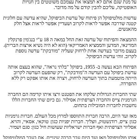
על מנת שגם אתם לא תמצאו את עצמכם משוטטים בין חנויות
האופטיקה, עליכם להבין קודם על מה מדובר.
עדשות מולטיפוקל הן פיתוח של עדשת הביפוקל, שהיא עדשה עם חלונית
קטנה שדרכה אפשר לראות לקרוב ושעדיין אפשר לראות אצל חלק
מהאנשים.
ההמצאה והפיתוח של עדשה זאת החל במאה ה 18 ע"י בנג'מין פרנקלין
המדינאי, המדען והממציא האמריקאי (הוא לא היה נשיא ארצות הברית).
בעצם מדובר בעדשה אחת לרחוק שעליה "מודבקת" עדשה נוספת
לקרוב. זוהי עדשת הביפוקל.
הפיתוח הבא נעשה ב- 1955, ביפוקל "בלתי נראה", שהוא בעצם אותה
עדשת ביפוקל עם העדשה ה"מודבקת", רק שהפעם העדשה לקרוב
הייתה מוטמעת בתוך העדשה לרחוק, ויצרה את אותו אפקט רק ללא
ההפרדה.
שתי החברות הגדולות שלקחו את הפטנט ורצו איתו קדימה הם החברה
הגרמנית צייס והחברה הצרפתית אסילור. גם כיום שתי החברות הללו
נחשבות לחברות המובילות בתחום.
מאז ועד היום, הרבה חברות התווספו למרוץ מכל העולם. חברות גרמניות
כגון: צייס, רודנשטוק, ווצליך. חברות יפניות כגון: טוקאי, אסאיי, והויא.
אסליור הצרפתית ואף חברות ישראליות שעושות חיל כגון: סגם ושמיר.
אותו מולטיפוקל מאז ועד היום עבר הרבה שינויים. אם בעבר המולטיפוקל