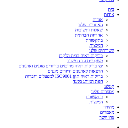
בית
אודות
אודות
האחריות שלנו
שאלות ותשובות
אחריות חברתית
בתקשורת
המלצות
השרותים שלנו
בדיקות ראיה בבית הלקוח
משקפיים עד המשרד
ימי בדיקות ראיה מרוכזים בדיורים מוגנים וארגונים
הרצאות לארגונים ודיורים מוגנים
בדיקות ראיה תקן ISO9001 למפעלים וחברות
חנות המותג בליגד
קטלוג
מספרים עלינו
בתקשורת
המלצות
מחירון
מאמרים
צרו קשר