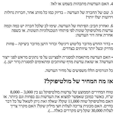
4. האם העדשות מתכהות בשמש או לא?
5. שם של החברה של העדשה – בדיוק כמו כל מותג אחר, חברות גדולות
וידועות יעלו יותר!
6. ואחרון חביב: הפיתוח של העדשה. שימו לב שלכל חברה יש כמה וכמה
עדשות מולטיפוקל שונות לפי פיתוחי הטכנולוגיות השונות. או בשפה
אחרת איזה דור העדשה:
• בדור החדש מדובר בליטוש דיגיטלי ובדור הישן מדובר ביציקה – פחות
מדויק ובעל יותר עיוותים בצדדים.
• האם העדשה מותאמת למסגרת ולפציינט על פי נתונים מראש לפני ייצור
העדשה? או שזאת עדשת מדף שחותכים ומתאימים למסגרת (דור ישן..).
כל הגורמים הללו משפיעים על מחיר העדשה.
אז מה המחיר של מולטיפוקל?
טווח המחירים הממוצע של עדשות מולטיפוקל נע בין 3,000 – 8,000
ש"ח, כאשר כמובן שאפשר למצוא את העדשות גם בפחות וגם ביותר. אז
האם מולטיפוקל שווה 11,000 שקל? שאלה זאת ניתן לשאול על כל דבר
בחיים. האם מכונית צריכה לעלות חצי מיליון שקל? האם מקרר צריך
לעלות 30,000 שקל (יש מקררים כאלה…).