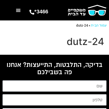
3466*
השרותים שלנו
מספרים עלינו
עמוד הבית
»
dutz-24
dutz-24
בדיקה, התלבטות, התייעצות? אנחנו
פה בשבילכם