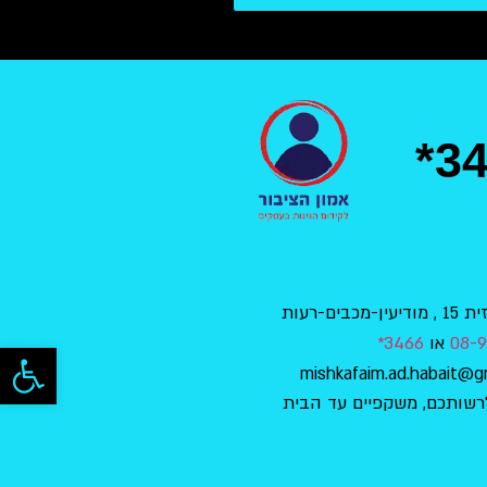
*3
בים-רעות
08-9
או
3466*
פתח סרגל
רשותכם, משקפיים עד הבית