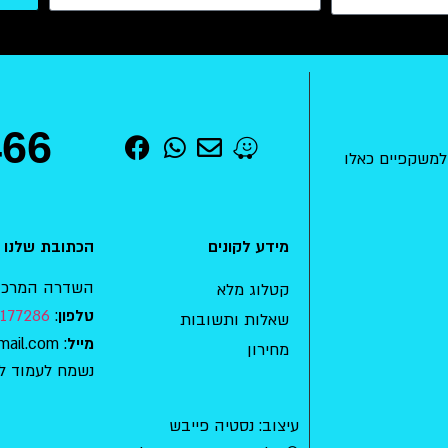
466
למשקפיים כאלו
מידע לקונים
הכתובת שלנו
השדרה המרכזית 15 , מודיעין-מכ
קטלוג מלא
177286
:
טלפון
שאלות ותשובות
: mishkafaim.ad.habait@gmail.com
מייל
מחירון
נשמח לעמוד ל
עיצוב: נסטיה פייבש