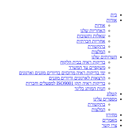
דלג
לתוכן
בית
אודות
אודות
האחריות שלנו
שאלות ותשובות
אחריות חברתית
בתקשורת
המלצות
השרותים שלנו
בדיקות ראיה בבית הלקוח
משקפיים עד המשרד
ימי בדיקות ראיה מרוכזים בדיורים מוגנים וארגונים
הרצאות לארגונים ודיורים מוגנים
בדיקות ראיה תקן ISO9001 למפעלים וחברות
חנות המותג בליגד
קטלוג
מספרים עלינו
בתקשורת
המלצות
מחירון
מאמרים
צרו קשר