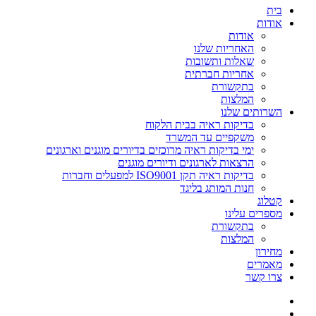
בית
אודות
אודות
האחריות שלנו
שאלות ותשובות
אחריות חברתית
בתקשורת
המלצות
השרותים שלנו
בדיקות ראיה בבית הלקוח
משקפיים עד המשרד
ימי בדיקות ראיה מרוכזים בדיורים מוגנים וארגונים
הרצאות לארגונים ודיורים מוגנים
בדיקות ראיה תקן ISO9001 למפעלים וחברות
חנות המותג בליגד
קטלוג
מספרים עלינו
בתקשורת
המלצות
מחירון
מאמרים
צרו קשר