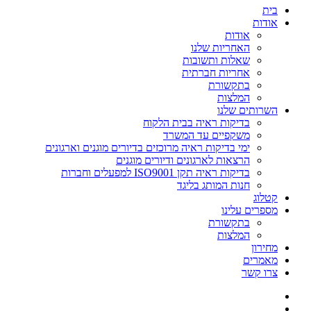
בית
אודות
אודות
האחריות שלנו
שאלות ותשובות
אחריות חברתית
בתקשורת
המלצות
השרותים שלנו
בדיקות ראיה בבית הלקוח
משקפיים עד המשרד
ימי בדיקות ראיה מרוכזים בדיורים מוגנים וארגונים
הרצאות לארגונים ודיורים מוגנים
בדיקות ראיה תקן ISO9001 למפעלים וחברות
חנות המותג בליגד
קטלוג
מספרים עלינו
בתקשורת
המלצות
מחירון
מאמרים
צרו קשר