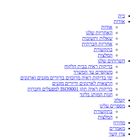
דלג
לתוכן
בית
אודות
אודות
האחריות שלנו
שאלות ותשובות
אחריות חברתית
בתקשורת
המלצות
השרותים שלנו
בדיקות ראיה בבית הלקוח
משקפיים עד המשרד
ימי בדיקות ראיה מרוכזים בדיורים מוגנים וארגונים
הרצאות לארגונים ודיורים מוגנים
בדיקות ראיה תקן ISO9001 למפעלים וחברות
חנות המותג בליגד
קטלוג
מספרים עלינו
בתקשורת
המלצות
מחירון
מאמרים
צרו קשר