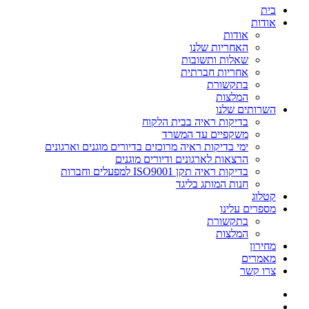
בית
אודות
אודות
האחריות שלנו
שאלות ותשובות
אחריות חברתית
בתקשורת
המלצות
השרותים שלנו
בדיקות ראיה בבית הלקוח
משקפיים עד המשרד
ימי בדיקות ראיה מרוכזים בדיורים מוגנים וארגונים
הרצאות לארגונים ודיורים מוגנים
בדיקות ראיה תקן ISO9001 למפעלים וחברות
חנות המותג בליגד
קטלוג
מספרים עלינו
בתקשורת
המלצות
מחירון
מאמרים
צרו קשר