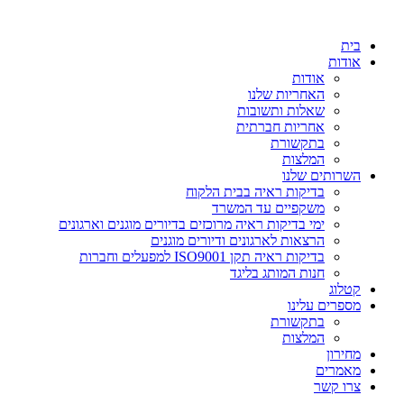
דלג
לתוכן
בית
אודות
אודות
האחריות שלנו
שאלות ותשובות
אחריות חברתית
בתקשורת
המלצות
השרותים שלנו
בדיקות ראיה בבית הלקוח
משקפיים עד המשרד
ימי בדיקות ראיה מרוכזים בדיורים מוגנים וארגונים
הרצאות לארגונים ודיורים מוגנים
בדיקות ראיה תקן ISO9001 למפעלים וחברות
חנות המותג בליגד
קטלוג
מספרים עלינו
בתקשורת
המלצות
מחירון
מאמרים
צרו קשר