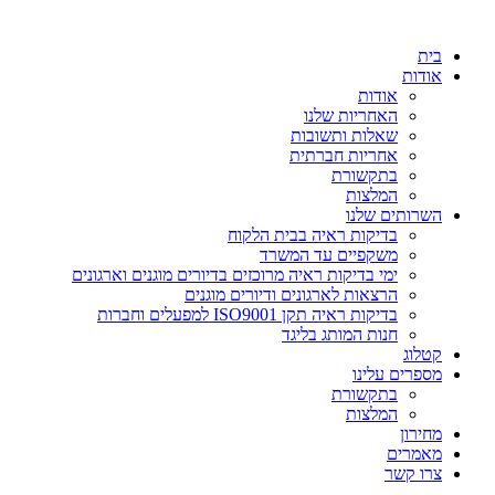
דלג
לתוכן
בית
אודות
אודות
האחריות שלנו
שאלות ותשובות
אחריות חברתית
בתקשורת
המלצות
השרותים שלנו
בדיקות ראיה בבית הלקוח
משקפיים עד המשרד
ימי בדיקות ראיה מרוכזים בדיורים מוגנים וארגונים
הרצאות לארגונים ודיורים מוגנים
בדיקות ראיה תקן ISO9001 למפעלים וחברות
חנות המותג בליגד
קטלוג
מספרים עלינו
בתקשורת
המלצות
מחירון
מאמרים
צרו קשר