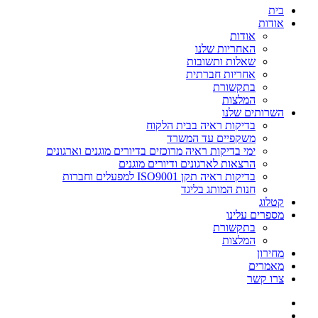
בית
אודות
אודות
האחריות שלנו
שאלות ותשובות
אחריות חברתית
בתקשורת
המלצות
השרותים שלנו
בדיקות ראיה בבית הלקוח
משקפיים עד המשרד
ימי בדיקות ראיה מרוכזים בדיורים מוגנים וארגונים
הרצאות לארגונים ודיורים מוגנים
בדיקות ראיה תקן ISO9001 למפעלים וחברות
חנות המותג בליגד
קטלוג
מספרים עלינו
בתקשורת
המלצות
מחירון
מאמרים
צרו קשר