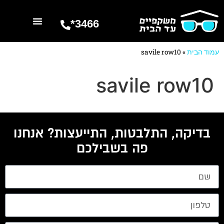
3466*
השרותים שלנו
מספרים עלינו
עמוד הבית
»
savile row10
savile row10
בדיקה, התלבטות, התייעצות? אנחנו
פה בשבילכם