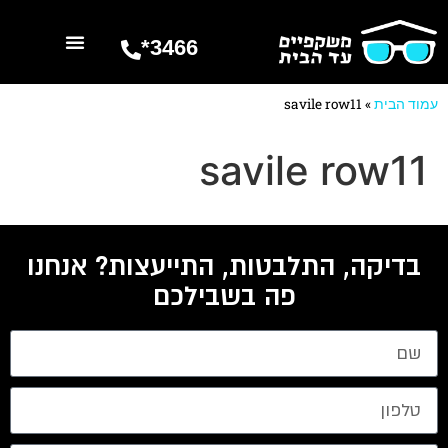
3466*
השרותים שלנו
מספרים עלינו
עמוד הבית
»
savile row11
savile row11
בדיקה, התלבטות, התייעצות? אנחנו
פה בשבילכם