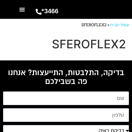
3466*
השרותים שלנו
מספרים עלינו
עמוד הבית
»
SFEROFLEX2
SFEROFLEX2
בדיקה, התלבטות, התייעצות? אנחנו
פה בשבילכם