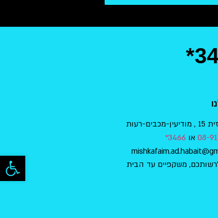
*3
ו
בים-רעות
08-91
או
3466*
פתח סרגל
רשותכם, משקפיים עד הבית