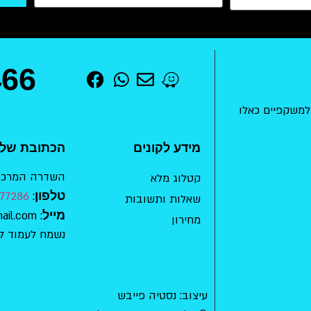
466
למשקפיים כאלו
מידע לקונים
הכתובת שלנ
השדרה המרכזית 15 , מודיעין-מכ
קטלוג מלא
טלפון
:
77286
שאלות ותשובות
מייל
: mishkafaim.ad.habait@gmail.com
מחירון
נשמח לעמוד ל
עיצוב: נסטיה פייבש