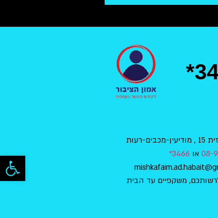
*3
בים-רעות
08-9
או
3466*
פתח סרגל
רשותכם, משקפיים עד הבית