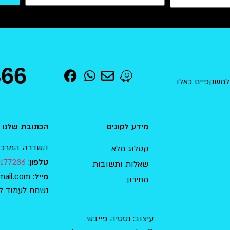
466
למשקפיים כאלו
מידע לקונים
הכתובת שלנו
השדרה המרכזית 15 , מודיעין-מכ
קטלוג מלא
177286
:
טלפון
שאלות ותשובות
: mishkafaim.ad.habait@gmail.com
מייל
מחירון
נשמח לעמוד ל
עיצוב: נסטיה פייבש