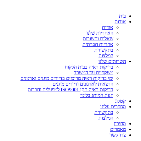
דלג
לתוכן
בית
אודות
אודות
האחריות שלנו
שאלות ותשובות
אחריות חברתית
בתקשורת
המלצות
השרותים שלנו
בדיקות ראיה בבית הלקוח
משקפיים עד המשרד
ימי בדיקות ראיה מרוכזים בדיורים מוגנים וארגונים
הרצאות לארגונים ודיורים מוגנים
בדיקות ראיה תקן ISO9001 למפעלים וחברות
חנות המותג בליגד
קטלוג
מספרים עלינו
בתקשורת
המלצות
מחירון
מאמרים
צרו קשר