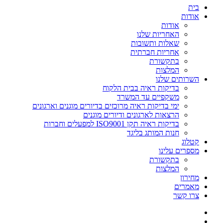
בית
אודות
אודות
האחריות שלנו
שאלות ותשובות
אחריות חברתית
בתקשורת
המלצות
השרותים שלנו
בדיקות ראיה בבית הלקוח
משקפיים עד המשרד
ימי בדיקות ראיה מרוכזים בדיורים מוגנים וארגונים
הרצאות לארגונים ודיורים מוגנים
בדיקות ראיה תקן ISO9001 למפעלים וחברות
חנות המותג בליגד
קטלוג
מספרים עלינו
בתקשורת
המלצות
מחירון
מאמרים
צרו קשר