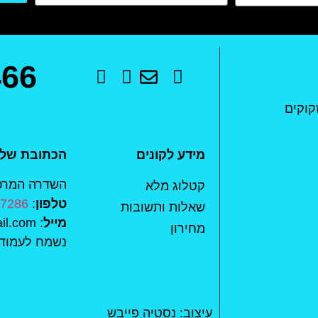
466
קוקים
מידע לקונים
הכתובת שלנ
השדרה המרכזית 15 , מודיעין-מ
קטלוג מלא
טלפון
:
77286
שאלות ותשובות
מייל
: mishkafaim.ad.habait@gmail.com
מחירון
נשמח לעמוד 
עיצוב: נסטיה פייבש