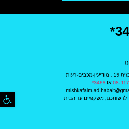
*3
ו
כבים-רעות
08-91
או
3466*
פתח סרגל
לרשותכם, משקפיים עד הבית