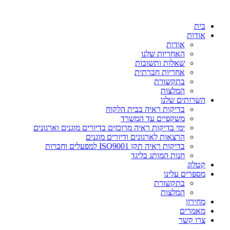
דלג
לתוכן
בית
אודות
אודות
האחריות שלנו
שאלות ותשובות
אחריות חברתית
בתקשורת
המלצות
השרותים שלנו
בדיקות ראיה בבית הלקוח
משקפיים עד המשרד
ימי בדיקות ראיה מרוכזים בדיורים מוגנים וארגונים
הרצאות לארגונים ודיורים מוגנים
בדיקות ראיה תקן ISO9001 למפעלים וחברות
חנות המותג בליגד
קטלוג
מספרים עלינו
בתקשורת
המלצות
מחירון
מאמרים
צרו קשר