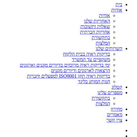
בית
אודות
אודות
האחריות שלנו
שאלות ותשובות
אחריות חברתית
בתקשורת
המלצות
השרותים שלנו
בדיקות ראיה בבית הלקוח
משקפיים עד המשרד
ימי בדיקות ראיה מרוכזים בדיורים מוגנים וארגונים
הרצאות לארגונים ודיורים מוגנים
בדיקות ראיה תקן ISO9001 למפעלים וחברות
חנות המותג בליגד
קטלוג
מספרים עלינו
בתקשורת
המלצות
מחירון
מאמרים
צרו קשר