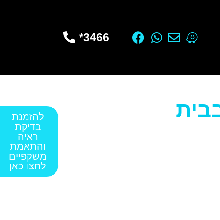
3466*
בבית
להזמנת
בדיקת
ראיה
והתאמת
משקפיים
לחצו כאן