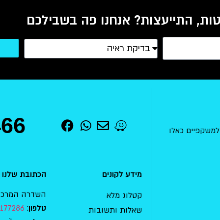
ות, התייעצות? אנחנו פה בשבילכם
466
למשקפיים כאלו
מידע לקונים
הכתובת שלנו
השדרה המרכזית 15 , מודיעין-מכ
קטלוג מלא
177286
:
טלפון
שאלות ותשובות