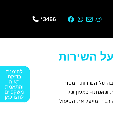
3466*
על השירות
להזמנת
בדיקת
ראיה
רבה על השירות המסור
והתאמת
 שאנחנו- כמעון של
משקפיים
לחצו כאן
רבה ומייעל את הטיפול