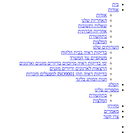
בית
אודות
אודות
האחריות שלנו
שאלות ותשובות
אחריות חברתית
בתקשורת
המלצות
השרותים שלנו
בדיקות ראיה בבית הלקוח
משקפיים עד המשרד
ימי בדיקות ראיה מרוכזים בדיורים מוגנים וארגונים
הרצאות לארגונים ודיורים מוגנים
בדיקות ראיה תקן ISO9001 למפעלים וחברות
חנות המותג בליגד
קטלוג
מספרים עלינו
בתקשורת
המלצות
מחירון
מאמרים
צרו קשר