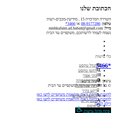
הכתובת שלנו
השדרה המרכזית 15 , מודיעין-מכבים-רעות
טלפון
:
08-9177286
או
3466*
מייל
: mishkafaim.ad.habait@gmail.com
נשמח לעמוד לרשותכם, משקפיים עד הבית
כלי נגישות
*3466
הגדל טקסט
הקטן טקסט
גווני אפור
ניגודיות גבוהה
עיצוב: נסטיה פייבש
© כל הזכויות שמורות למשקפיים עד הבית
ניגודיות הפוכה
רקע בהיר
להזמנת בדיקת ראיה והתאמת משקפיים לחצו כאן
הדגשת קישורים
להזמנת בדיקת ראיה והתאמת משקפיים לחצו כאן
פונט קריא
דילוג לתוכן
איפוס
פתח סרגל נגישות