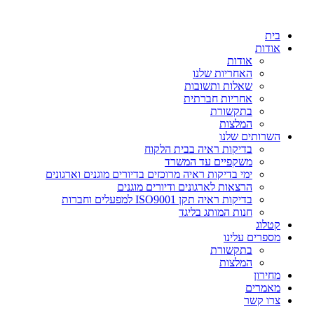
דלג
לתוכן
בית
אודות
אודות
האחריות שלנו
שאלות ותשובות
אחריות חברתית
בתקשורת
המלצות
השרותים שלנו
בדיקות ראיה בבית הלקוח
משקפיים עד המשרד
ימי בדיקות ראיה מרוכזים בדיורים מוגנים וארגונים
הרצאות לארגונים ודיורים מוגנים
בדיקות ראיה תקן ISO9001 למפעלים וחברות
חנות המותג בליגד
קטלוג
מספרים עלינו
בתקשורת
המלצות
מחירון
מאמרים
צרו קשר