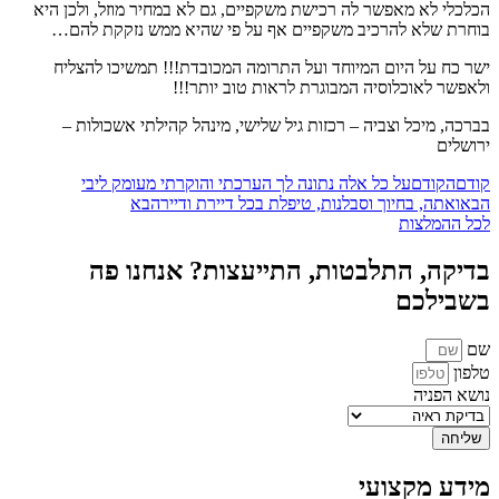
הכלכלי לא מאפשר לה רכישת משקפיים, גם לא במחיר מוזל, ולכן היא
בוחרת שלא להרכיב משקפיים אף על פי שהיא ממש נזקקת להם…
ישר כח על היום המיוחד ועל התרומה המכובדת!!! תמשיכו להצליח
ולאפשר לאוכלוסיה המבוגרת לראות טוב יותר!!!
בברכה, מיכל וצביה – רכזות גיל שלישי, מינהל קהילתי אשכולות –
ירושלים
קודם
הקודם
על כל אלה נתונה לך הערכתי והוקרתי מעומק ליבי
הבא
ואתה, בחיוך וסבלנות, טיפלת בכל דיירת ודייר
הבא
לכל ההמלצות
בדיקה, התלבטות, התייעצות? אנחנו פה
בשבילכם
שם
טלפון
נושא הפניה
שליחה
מידע מקצועי