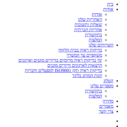
בית
אודות
אודות
האחריות שלנו
שאלות ותשובות
אחריות חברתית
בתקשורת
המלצות
השרותים שלנו
בדיקות ראיה בבית הלקוח
משקפיים עד המשרד
ימי בדיקות ראיה מרוכזים בדיורים מוגנים וארגונים
הרצאות לארגונים ודיורים מוגנים
בדיקות ראיה תקן ISO9001 למפעלים וחברות
חנות המותג בליגד
קטלוג
מספרים עלינו
בתקשורת
המלצות
מחירון
מאמרים
צרו קשר