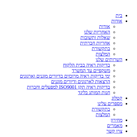
דלג
לתוכן
בית
אודות
אודות
האחריות שלנו
שאלות ותשובות
אחריות חברתית
בתקשורת
המלצות
השרותים שלנו
בדיקות ראיה בבית הלקוח
משקפיים עד המשרד
ימי בדיקות ראיה מרוכזים בדיורים מוגנים וארגונים
הרצאות לארגונים ודיורים מוגנים
בדיקות ראיה תקן ISO9001 למפעלים וחברות
חנות המותג בליגד
קטלוג
מספרים עלינו
בתקשורת
המלצות
מחירון
מאמרים
צרו קשר