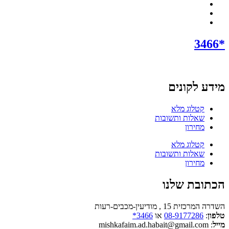
*3466
מידע לקונים
קטלוג מלא
שאלות ותשובות
מחירון
קטלוג מלא
שאלות ותשובות
מחירון
הכתובת שלנו
השדרה המרכזית 15 , מודיעין-מכבים-רעות
טלפון
:
08-9177286
או
3466*
מייל
: mishkafaim.ad.habait@gmail.com