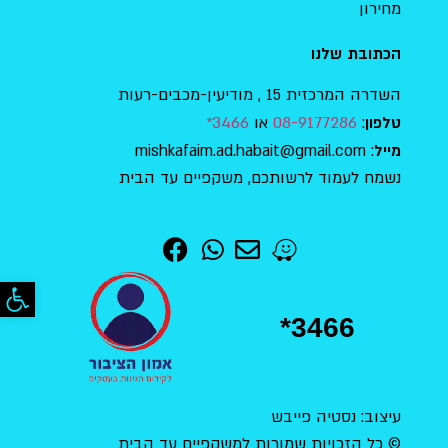
מחירון
הכתובת שלנו
השדרה המרכזית 15 , מודיעין-מכבים-רעות
:
08-9177286
או
3466*
טלפון
: mishkafaim.ad.habait@gmail.com
מייל
נשמח לעמוד לרשותכם, משקפיים עד הבית
פתח סר
*3466
עיצוב: נסטיה פייבש
© כל הזכויות שמורות למשקפיים עד הבית