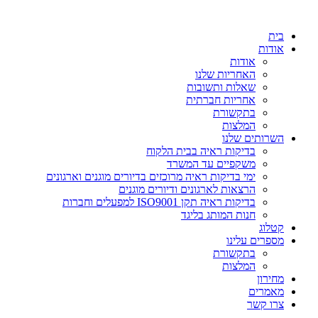
דלג
לתוכן
בית
אודות
אודות
האחריות שלנו
שאלות ותשובות
אחריות חברתית
בתקשורת
המלצות
השרותים שלנו
בדיקות ראיה בבית הלקוח
משקפיים עד המשרד
ימי בדיקות ראיה מרוכזים בדיורים מוגנים וארגונים
הרצאות לארגונים ודיורים מוגנים
בדיקות ראיה תקן ISO9001 למפעלים וחברות
חנות המותג בליגד
קטלוג
מספרים עלינו
בתקשורת
המלצות
מחירון
מאמרים
צרו קשר