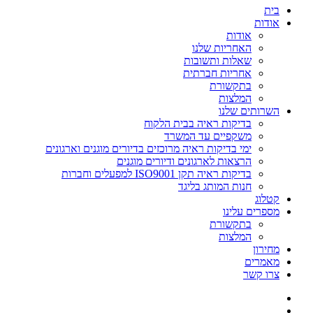
בית
אודות
אודות
האחריות שלנו
שאלות ותשובות
אחריות חברתית
בתקשורת
המלצות
השרותים שלנו
בדיקות ראיה בבית הלקוח
משקפיים עד המשרד
ימי בדיקות ראיה מרוכזים בדיורים מוגנים וארגונים
הרצאות לארגונים ודיורים מוגנים
בדיקות ראיה תקן ISO9001 למפעלים וחברות
חנות המותג בליגד
קטלוג
מספרים עלינו
בתקשורת
המלצות
מחירון
מאמרים
צרו קשר