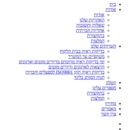
בית
אודות
אודות
האחריות שלנו
שאלות ותשובות
אחריות חברתית
בתקשורת
המלצות
השרותים שלנו
בדיקות ראיה בבית הלקוח
משקפיים עד המשרד
ימי בדיקות ראיה מרוכזים בדיורים מוגנים וארגונים
הרצאות לארגונים ודיורים מוגנים
בדיקות ראיה תקן ISO9001 למפעלים וחברות
חנות המותג בליגד
קטלוג
מספרים עלינו
בתקשורת
המלצות
מחירון
מאמרים
צרו קשר