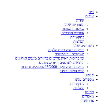
דלג
לתוכן
בית
אודות
אודות
האחריות שלנו
שאלות ותשובות
אחריות חברתית
בתקשורת
המלצות
השרותים שלנו
בדיקות ראיה בבית הלקוח
משקפיים עד המשרד
ימי בדיקות ראיה מרוכזים בדיורים מוגנים וארגונים
הרצאות לארגונים ודיורים מוגנים
בדיקות ראיה תקן ISO9001 למפעלים וחברות
חנות המותג בליגד
קטלוג
מספרים עלינו
בתקשורת
המלצות
מחירון
מאמרים
צרו קשר