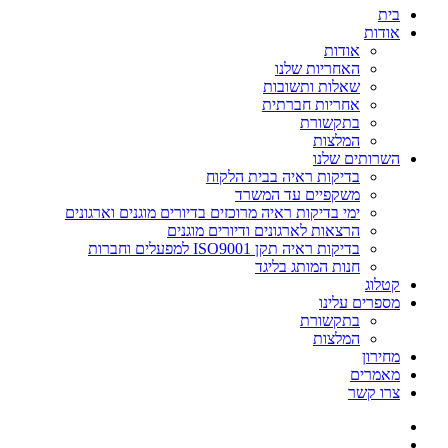
בית
אודות
אודות
האחריות שלנו
שאלות ותשובות
אחריות חברתית
בתקשורת
המלצות
השרותים שלנו
בדיקות ראיה בבית הלקוח
משקפיים עד המשרד
ימי בדיקות ראיה מרוכזים בדיורים מוגנים וארגונים
הרצאות לארגונים ודיורים מוגנים
בדיקות ראיה תקן ISO9001 למפעלים וחברות
חנות המותג בליגד
קטלוג
מספרים עלינו
בתקשורת
המלצות
מחירון
מאמרים
צרו קשר