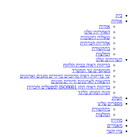
דלג
לתוכן
בית
אודות
אודות
האחריות שלנו
שאלות ותשובות
אחריות חברתית
בתקשורת
המלצות
השרותים שלנו
בדיקות ראיה בבית הלקוח
משקפיים עד המשרד
ימי בדיקות ראיה מרוכזים בדיורים מוגנים וארגונים
הרצאות לארגונים ודיורים מוגנים
בדיקות ראיה תקן ISO9001 למפעלים וחברות
חנות המותג בליגד
קטלוג
מספרים עלינו
בתקשורת
המלצות
מחירון
מאמרים
צרו קשר