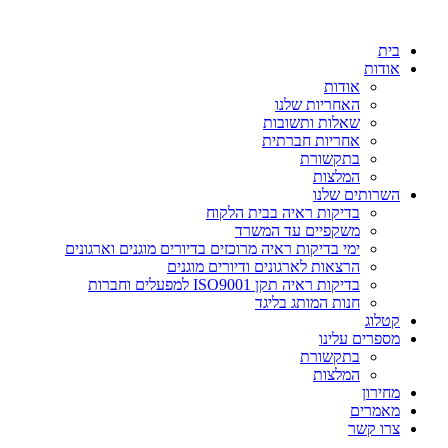
דלג
לתוכן
בית
אודות
אודות
האחריות שלנו
שאלות ותשובות
אחריות חברתית
בתקשורת
המלצות
השרותים שלנו
בדיקות ראיה בבית הלקוח
משקפיים עד המשרד
ימי בדיקות ראיה מרוכזים בדיורים מוגנים וארגונים
הרצאות לארגונים ודיורים מוגנים
בדיקות ראיה תקן ISO9001 למפעלים וחברות
חנות המותג בליגד
קטלוג
מספרים עלינו
בתקשורת
המלצות
מחירון
מאמרים
צרו קשר