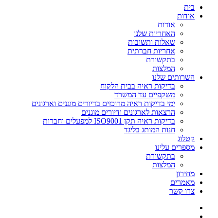
בית
אודות
אודות
האחריות שלנו
שאלות ותשובות
אחריות חברתית
בתקשורת
המלצות
השרותים שלנו
בדיקות ראיה בבית הלקוח
משקפיים עד המשרד
ימי בדיקות ראיה מרוכזים בדיורים מוגנים וארגונים
הרצאות לארגונים ודיורים מוגנים
בדיקות ראיה תקן ISO9001 למפעלים וחברות
חנות המותג בליגד
קטלוג
מספרים עלינו
בתקשורת
המלצות
מחירון
מאמרים
צרו קשר