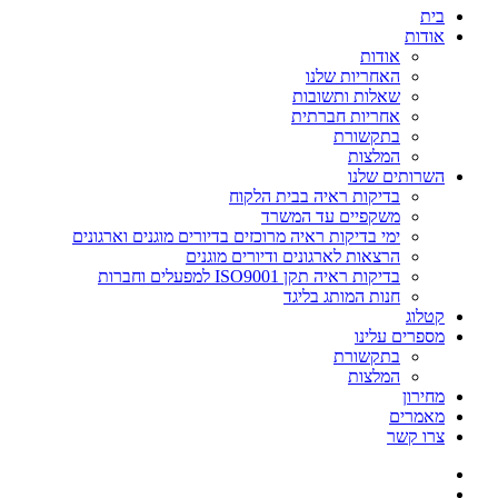
בית
אודות
אודות
האחריות שלנו
שאלות ותשובות
אחריות חברתית
בתקשורת
המלצות
השרותים שלנו
בדיקות ראיה בבית הלקוח
משקפיים עד המשרד
ימי בדיקות ראיה מרוכזים בדיורים מוגנים וארגונים
הרצאות לארגונים ודיורים מוגנים
בדיקות ראיה תקן ISO9001 למפעלים וחברות
חנות המותג בליגד
קטלוג
מספרים עלינו
בתקשורת
המלצות
מחירון
מאמרים
צרו קשר