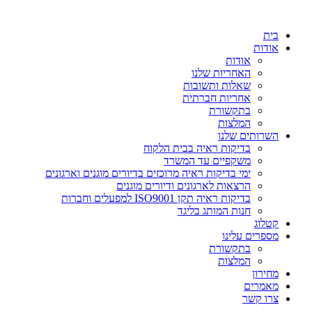
דלג
לתוכן
בית
אודות
אודות
האחריות שלנו
שאלות ותשובות
אחריות חברתית
בתקשורת
המלצות
השרותים שלנו
בדיקות ראיה בבית הלקוח
משקפיים עד המשרד
ימי בדיקות ראיה מרוכזים בדיורים מוגנים וארגונים
הרצאות לארגונים ודיורים מוגנים
בדיקות ראיה תקן ISO9001 למפעלים וחברות
חנות המותג בליגד
קטלוג
מספרים עלינו
בתקשורת
המלצות
מחירון
מאמרים
צרו קשר