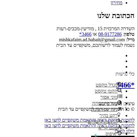
מחירון
הכתובת שלנו
השדרה המרכזית 15 , מודיעין-מכבים-רעות
טלפון
:
08-9177286
או
3466*
מייל
: mishkafaim.ad.habait@gmail.com
נשמח לעמוד לרשותכם, משקפיים עד הבית
כלי נגישות
*3466
הגדל טקסט
הקטן טקסט
גווני אפור
ניגודיות גבוהה
עיצוב: נסטיה פייבש
© כל הזכויות שמורות למשקפיים עד הבית
ניגודיות הפוכה
רקע בהיר
להזמנת בדיקת ראיה והתאמת משקפיים לחצו כאן
הדגשת קישורים
להזמנת בדיקת ראיה והתאמת משקפיים לחצו כאן
פונט קריא
דילוג לתוכן
איפוס