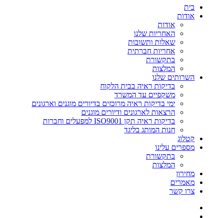
בית
אודות
אודות
האחריות שלנו
שאלות ותשובות
אחריות חברתית
בתקשורת
המלצות
השרותים שלנו
בדיקות ראיה בבית הלקוח
משקפיים עד המשרד
ימי בדיקות ראיה מרוכזים בדיורים מוגנים וארגונים
הרצאות לארגונים ודיורים מוגנים
בדיקות ראיה תקן ISO9001 למפעלים וחברות
חנות המותג בליגד
קטלוג
מספרים עלינו
בתקשורת
המלצות
מחירון
מאמרים
צרו קשר