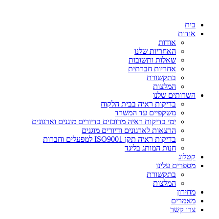
דלג
לתוכן
בית
אודות
אודות
האחריות שלנו
שאלות ותשובות
אחריות חברתית
בתקשורת
המלצות
השרותים שלנו
בדיקות ראיה בבית הלקוח
משקפיים עד המשרד
ימי בדיקות ראיה מרוכזים בדיורים מוגנים וארגונים
הרצאות לארגונים ודיורים מוגנים
בדיקות ראיה תקן ISO9001 למפעלים וחברות
חנות המותג בליגד
קטלוג
מספרים עלינו
בתקשורת
המלצות
מחירון
מאמרים
צרו קשר