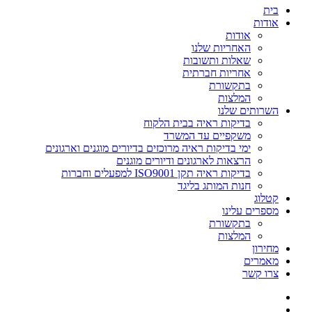
בית
אודות
אודות
האחריות שלנו
שאלות ותשובות
אחריות חברתית
בתקשורת
המלצות
השרותים שלנו
בדיקות ראיה בבית הלקוח
משקפיים עד המשרד
ימי בדיקות ראיה מרוכזים בדיורים מוגנים וארגונים
הרצאות לארגונים ודיורים מוגנים
בדיקות ראיה תקן ISO9001 למפעלים וחברות
חנות המותג בליגד
קטלוג
מספרים עלינו
בתקשורת
המלצות
מחירון
מאמרים
צרו קשר