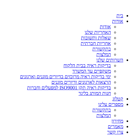
דלג
לתוכן
בית
אודות
אודות
האחריות שלנו
שאלות ותשובות
אחריות חברתית
בתקשורת
המלצות
השרותים שלנו
בדיקות ראיה בבית הלקוח
משקפיים עד המשרד
ימי בדיקות ראיה מרוכזים בדיורים מוגנים וארגונים
הרצאות לארגונים ודיורים מוגנים
בדיקות ראיה תקן ISO9001 למפעלים וחברות
חנות המותג בליגד
קטלוג
מספרים עלינו
בתקשורת
המלצות
מחירון
מאמרים
צרו קשר