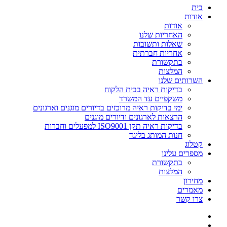
בית
אודות
אודות
האחריות שלנו
שאלות ותשובות
אחריות חברתית
בתקשורת
המלצות
השרותים שלנו
בדיקות ראיה בבית הלקוח
משקפיים עד המשרד
ימי בדיקות ראיה מרוכזים בדיורים מוגנים וארגונים
הרצאות לארגונים ודיורים מוגנים
בדיקות ראיה תקן ISO9001 למפעלים וחברות
חנות המותג בליגד
קטלוג
מספרים עלינו
בתקשורת
המלצות
מחירון
מאמרים
צרו קשר