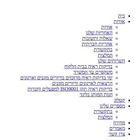
דלג
לתוכן
בית
אודות
אודות
האחריות שלנו
שאלות ותשובות
אחריות חברתית
בתקשורת
המלצות
השרותים שלנו
בדיקות ראיה בבית הלקוח
משקפיים עד המשרד
ימי בדיקות ראיה מרוכזים בדיורים מוגנים וארגונים
הרצאות לארגונים ודיורים מוגנים
בדיקות ראיה תקן ISO9001 למפעלים וחברות
חנות המותג בליגד
קטלוג
מספרים עלינו
בתקשורת
המלצות
מחירון
מאמרים
צרו קשר