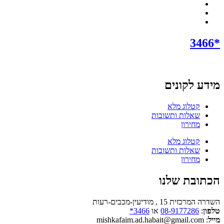
*3466
מידע לקונים
קטלוג מלא
שאלות ותשובות
מחירון
קטלוג מלא
שאלות ותשובות
מחירון
הכתובת שלנו
השדרה המרכזית 15 , מודיעין-מכבים-רעות
טלפון
:
08-9177286
או
3466*
מייל
: mishkafaim.ad.habait@gmail.com