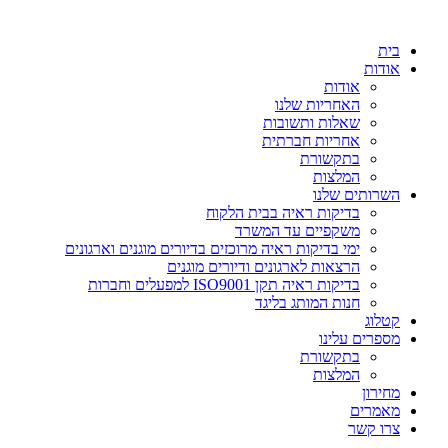
דלג
לתוכן
בית
אודות
אודות
האחריות שלנו
שאלות ותשובות
אחריות חברתית
בתקשורת
המלצות
השרותים שלנו
בדיקות ראיה בבית הלקוח
משקפיים עד המשרד
ימי בדיקות ראיה מרוכזים בדיורים מוגנים וארגונים
הרצאות לארגונים ודיורים מוגנים
בדיקות ראיה תקן ISO9001 למפעלים וחברות
חנות המותג בליגד
קטלוג
מספרים עלינו
בתקשורת
המלצות
מחירון
מאמרים
צרו קשר