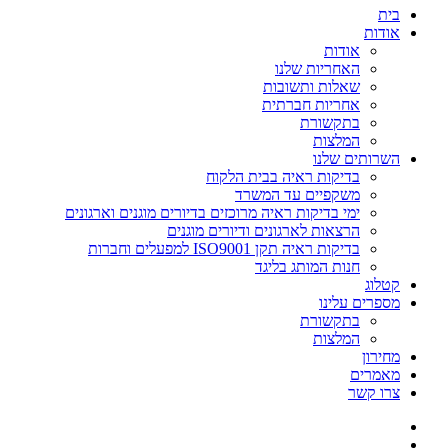
בית
אודות
אודות
האחריות שלנו
שאלות ותשובות
אחריות חברתית
בתקשורת
המלצות
השרותים שלנו
בדיקות ראיה בבית הלקוח
משקפיים עד המשרד
ימי בדיקות ראיה מרוכזים בדיורים מוגנים וארגונים
הרצאות לארגונים ודיורים מוגנים
בדיקות ראיה תקן ISO9001 למפעלים וחברות
חנות המותג בליגד
קטלוג
מספרים עלינו
בתקשורת
המלצות
מחירון
מאמרים
צרו קשר