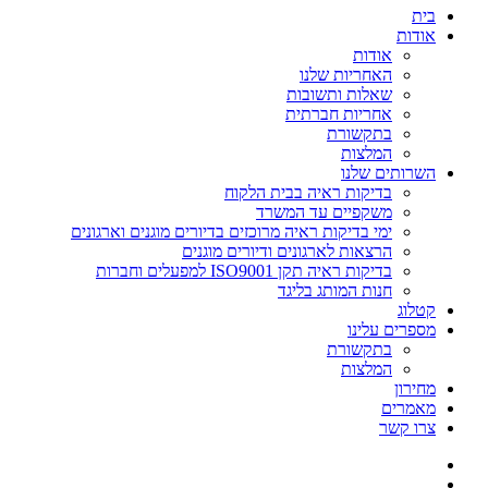
בית
אודות
אודות
האחריות שלנו
שאלות ותשובות
אחריות חברתית
בתקשורת
המלצות
השרותים שלנו
בדיקות ראיה בבית הלקוח
משקפיים עד המשרד
ימי בדיקות ראיה מרוכזים בדיורים מוגנים וארגונים
הרצאות לארגונים ודיורים מוגנים
בדיקות ראיה תקן ISO9001 למפעלים וחברות
חנות המותג בליגד
קטלוג
מספרים עלינו
בתקשורת
המלצות
מחירון
מאמרים
צרו קשר