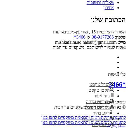
שאלות ותשובות
מחירון
הכתובת שלנו
השדרה המרכזית 15 , מודיעין-מכבים-רעות
טלפון
:
08-9177286
או
3466*
מייל
: mishkafaim.ad.habait@gmail.com
נשמח לעמוד לרשותכם, משקפיים עד הבית
כלי נגישות
*3466
הגדל טקסט
הקטן טקסט
גווני אפור
ניגודיות גבוהה
עיצוב: נסטיה פייבש
© כל הזכויות שמורות למשקפיים עד הבית
ניגודיות הפוכה
רקע בהיר
להזמנת בדיקת ראיה והתאמת משקפיים לחצו כאן
הדגשת קישורים
להזמנת בדיקת ראיה והתאמת משקפיים לחצו כאן
פונט קריא
דילוג לתוכן