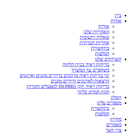
דלג
לתוכן
בית
אודות
אודות
האחריות שלנו
שאלות ותשובות
אחריות חברתית
בתקשורת
המלצות
השרותים שלנו
בדיקות ראיה בבית הלקוח
משקפיים עד המשרד
ימי בדיקות ראיה מרוכזים בדיורים מוגנים וארגונים
הרצאות לארגונים ודיורים מוגנים
בדיקות ראיה תקן ISO9001 למפעלים וחברות
חנות המותג בליגד
קטלוג
מספרים עלינו
בתקשורת
המלצות
מחירון
מאמרים
צרו קשר