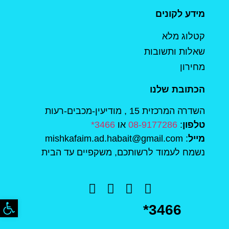
מידע לקונים
קטלוג מלא
שאלות ותשובות
מחירון
הכתובת שלנו
השדרה המרכזית 15 , מודיעין-מכבים-רעות
טלפון
:
08-9177286
או
3466*
מייל
: mishkafaim.ad.habait@gmail.com
נשמח לעמוד לרשותכם, משקפיים עד הבית
פתח סר
*3466