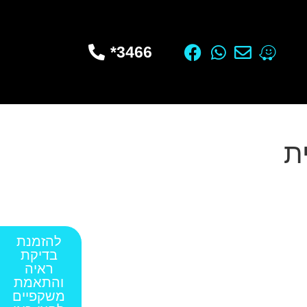
3466*
להזמנת
בדיקת
ראיה
והתאמת
משקפיים