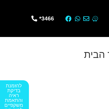
3466*
 הבית
להזמנת
בדיקת
ראיה
והתאמת
משקפיים