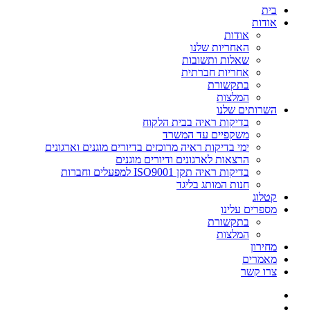
בית
אודות
אודות
האחריות שלנו
שאלות ותשובות
אחריות חברתית
בתקשורת
המלצות
השרותים שלנו
בדיקות ראיה בבית הלקוח
משקפיים עד המשרד
ימי בדיקות ראיה מרוכזים בדיורים מוגנים וארגונים
הרצאות לארגונים ודיורים מוגנים
בדיקות ראיה תקן ISO9001 למפעלים וחברות
חנות המותג בליגד
קטלוג
מספרים עלינו
בתקשורת
המלצות
מחירון
מאמרים
צרו קשר