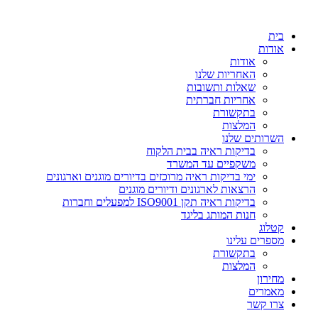
דלג
לתוכן
בית
אודות
אודות
האחריות שלנו
שאלות ותשובות
אחריות חברתית
בתקשורת
המלצות
השרותים שלנו
בדיקות ראיה בבית הלקוח
משקפיים עד המשרד
ימי בדיקות ראיה מרוכזים בדיורים מוגנים וארגונים
הרצאות לארגונים ודיורים מוגנים
בדיקות ראיה תקן ISO9001 למפעלים וחברות
חנות המותג בליגד
קטלוג
מספרים עלינו
בתקשורת
המלצות
מחירון
מאמרים
צרו קשר