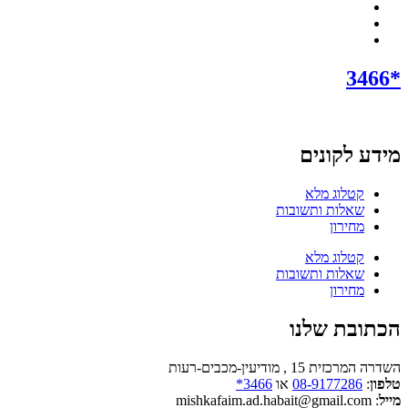
*3466
מידע לקונים
קטלוג מלא
שאלות ותשובות
מחירון
קטלוג מלא
שאלות ותשובות
מחירון
הכתובת שלנו
השדרה המרכזית 15 , מודיעין-מכבים-רעות
טלפון
:
08-9177286
או
3466*
מייל
: mishkafaim.ad.habait@gmail.com