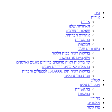
דלג
לתוכן
בית
אודות
אודות
האחריות שלנו
שאלות ותשובות
אחריות חברתית
בתקשורת
המלצות
השרותים שלנו
בדיקות ראיה בבית הלקוח
משקפיים עד המשרד
ימי בדיקות ראיה מרוכזים בדיורים מוגנים וארגונים
הרצאות לארגונים ודיורים מוגנים
בדיקות ראיה תקן ISO9001 למפעלים וחברות
חנות המותג בליגד
קטלוג
מספרים עלינו
בתקשורת
המלצות
מחירון
מאמרים
צרו קשר