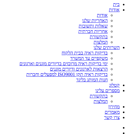
בית
אודות
אודות
האחריות שלנו
שאלות ותשובות
אחריות חברתית
בתקשורת
המלצות
השרותים שלנו
בדיקות ראיה בבית הלקוח
משקפיים עד המשרד
ימי בדיקות ראיה מרוכזים בדיורים מוגנים וארגונים
הרצאות לארגונים ודיורים מוגנים
בדיקות ראיה תקן ISO9001 למפעלים וחברות
חנות המותג בליגד
קטלוג
מספרים עלינו
בתקשורת
המלצות
מחירון
מאמרים
צרו קשר