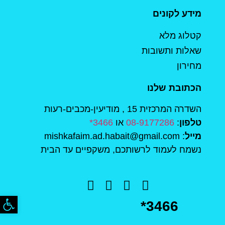
מידע לקונים
קטלוג מלא
שאלות ותשובות
מחירון
הכתובת שלנו
השדרה המרכזית 15 , מודיעין-מכבים-רעות
טלפון
:
08-9177286
או
3466*
מייל
: mishkafaim.ad.habait@gmail.com
נשמח לעמוד לרשותכם, משקפיים עד הבית
פתח סר
*3466