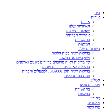
דלג
לתוכן
בית
אודות
אודות
האחריות שלנו
שאלות ותשובות
אחריות חברתית
בתקשורת
המלצות
השרותים שלנו
בדיקות ראיה בבית הלקוח
משקפיים עד המשרד
ימי בדיקות ראיה מרוכזים בדיורים מוגנים וארגונים
הרצאות לארגונים ודיורים מוגנים
בדיקות ראיה תקן ISO9001 למפעלים וחברות
חנות המותג בליגד
קטלוג
מספרים עלינו
בתקשורת
המלצות
מחירון
מאמרים
צרו קשר