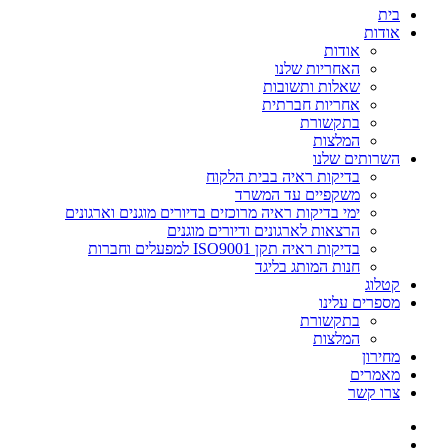
בית
אודות
אודות
האחריות שלנו
שאלות ותשובות
אחריות חברתית
בתקשורת
המלצות
השרותים שלנו
בדיקות ראיה בבית הלקוח
משקפיים עד המשרד
ימי בדיקות ראיה מרוכזים בדיורים מוגנים וארגונים
הרצאות לארגונים ודיורים מוגנים
בדיקות ראיה תקן ISO9001 למפעלים וחברות
חנות המותג בליגד
קטלוג
מספרים עלינו
בתקשורת
המלצות
מחירון
מאמרים
צרו קשר