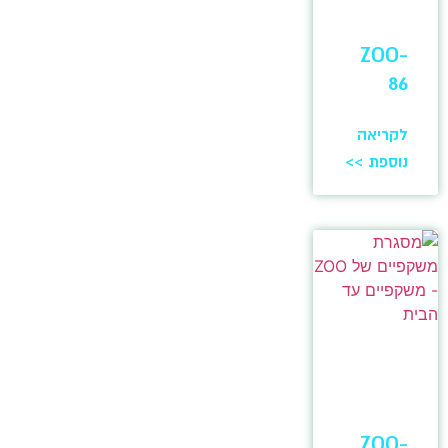
ZOO-
86
לקריאה
נוספת >>
ZOO-