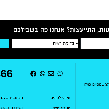
ות, התייעצות? אנחנו פה בשבילכם
466
למשקפיים כאלו
מידע לקונים
הכתובת שלנו
השדרה המרכזית 15 , מודיעין-מכ
קטלוג מלא