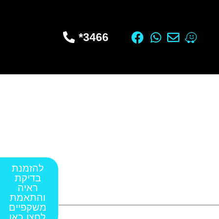
3466*
להזמנת
בדיקת
ראיה
והתאמת
משקפיים
לחצו כאן