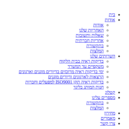
דלג
לתוכן
בית
אודות
אודות
האחריות שלנו
שאלות ותשובות
אחריות חברתית
בתקשורת
המלצות
השרותים שלנו
בדיקות ראיה בבית הלקוח
משקפיים עד המשרד
ימי בדיקות ראיה מרוכזים בדיורים מוגנים וארגונים
הרצאות לארגונים ודיורים מוגנים
בדיקות ראיה תקן ISO9001 למפעלים וחברות
חנות המותג בליגד
קטלוג
מספרים עלינו
בתקשורת
המלצות
מחירון
מאמרים
צרו קשר