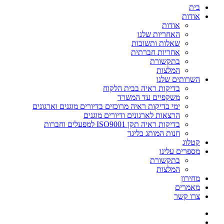
בית
אודות
אודות
האחריות שלנו
שאלות ותשובות
אחריות חברתית
בתקשורת
המלצות
השרותים שלנו
בדיקות ראיה בבית הלקוח
משקפיים עד המשרד
ימי בדיקות ראיה מרוכזים בדיורים מוגנים וארגונים
הרצאות לארגונים ודיורים מוגנים
בדיקות ראיה תקן ISO9001 למפעלים וחברות
חנות המותג בליגד
קטלוג
מספרים עלינו
בתקשורת
המלצות
מחירון
מאמרים
צרו קשר