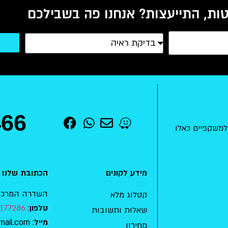
ות, התייעצות? אנחנו פה בשבילכם
466
למשקפיים כאלו
מידע לקונים
הכתובת שלנו
השדרה המרכזית 15 , מודיעין-מכ
קטלוג מלא
177286
:
טלפון
שאלות ותשובות
: mishkafaim.ad.habait@gmail.com
מייל
מחירון