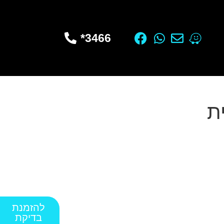
3466*
להזמנת
בדיקת