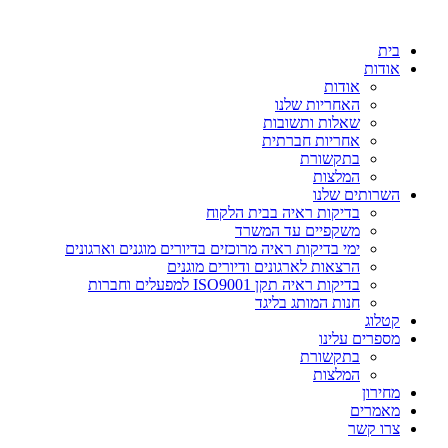
דלג
לתוכן
בית
אודות
אודות
האחריות שלנו
שאלות ותשובות
אחריות חברתית
בתקשורת
המלצות
השרותים שלנו
בדיקות ראיה בבית הלקוח
משקפיים עד המשרד
ימי בדיקות ראיה מרוכזים בדיורים מוגנים וארגונים
הרצאות לארגונים ודיורים מוגנים
בדיקות ראיה תקן ISO9001 למפעלים וחברות
חנות המותג בליגד
קטלוג
מספרים עלינו
בתקשורת
המלצות
מחירון
מאמרים
צרו קשר