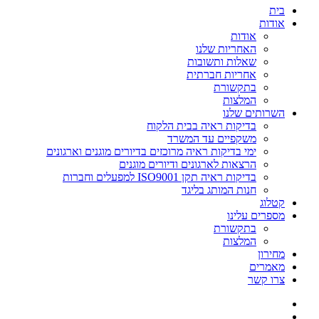
בית
אודות
אודות
האחריות שלנו
שאלות ותשובות
אחריות חברתית
בתקשורת
המלצות
השרותים שלנו
בדיקות ראיה בבית הלקוח
משקפיים עד המשרד
ימי בדיקות ראיה מרוכזים בדיורים מוגנים וארגונים
הרצאות לארגונים ודיורים מוגנים
בדיקות ראיה תקן ISO9001 למפעלים וחברות
חנות המותג בליגד
קטלוג
מספרים עלינו
בתקשורת
המלצות
מחירון
מאמרים
צרו קשר