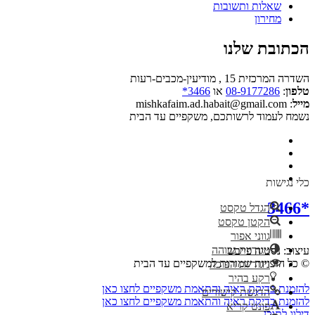
שאלות ותשובות
מחירון
הכתובת שלנו
השדרה המרכזית 15 , מודיעין-מכבים-רעות
טלפון
:
08-9177286
או
3466*
מייל
: mishkafaim.ad.habait@gmail.com
נשמח לעמוד לרשותכם, משקפיים עד הבית
כלי נגישות
*3466
הגדל טקסט
הקטן טקסט
גווני אפור
ניגודיות גבוהה
עיצוב: נסטיה פייבש
© כל הזכויות שמורות למשקפיים עד הבית
ניגודיות הפוכה
רקע בהיר
להזמנת בדיקת ראיה והתאמת משקפיים לחצו כאן
הדגשת קישורים
להזמנת בדיקת ראיה והתאמת משקפיים לחצו כאן
פונט קריא
דילוג לתוכן