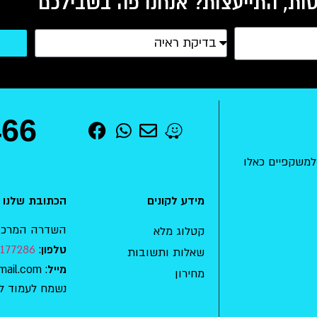
ות, התייעצות? אנחנו פה בשבילכם
466
למשקפיים כאלו
מידע לקונים
הכתובת שלנו
השדרה המרכזית 15 , מודיעין-מכ
קטלוג מלא
177286
:
טלפון
שאלות ותשובות
: mishkafaim.ad.habait@gmail.com
מייל
מחירון
נשמח לעמוד ל