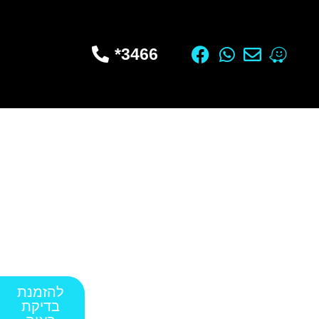
3466*
להזמנת
בדיקת